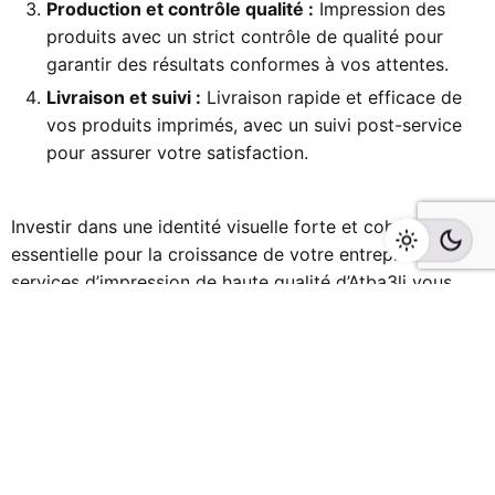
Production et contrôle qualité :
Impression des
produits avec un strict contrôle de qualité pour
garantir des résultats conformes à vos attentes.
Livraison et suivi :
Livraison rapide et efficace de
vos produits imprimés, avec un suivi post-service
pour assurer votre satisfaction.
Investir dans une identité visuelle forte et cohérente est
essentielle pour la croissance de votre entreprise. Les
services d’impression de haute qualité d’
Atba3li
vous
permettent de créer des supports de communication
professionnels et attractifs, renforçant ainsi votre image
de marque. En travaillant avec
Atba3li
, vous bénéficiez
d’une expertise reconnue, d’une approche personnalisée,
et d’un engagement envers la qualité. Contactez
Atba3li
dès aujourd’hui pour un devis ou une consultation et
découvrez comment leurs solutions d’impression