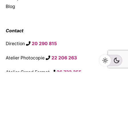
Blog
Contact
Direction
20 290 815
Atelier Photocopie
22 206 263
Atelier Grand Format
26 732 355
contact@atba3li.com
→
Demandez un Devis