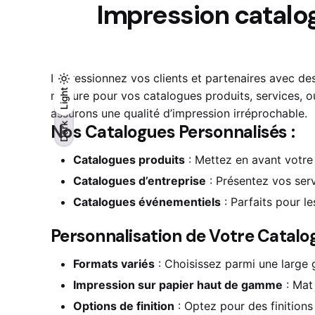
Impression catalog
Impressionnez vos clients et partenaires avec d
Light
Light
Dark
mesure pour vos catalogues produits, services, o
assurons une qualité d’impression irréprochable.
Dark
Nos Catalogues Personnalisés :
Catalogues produits
: Mettez en avant votre
Catalogues d’entreprise
: Présentez vos serv
Catalogues événementiels
: Parfaits pour l
Personnalisation de Votre Catalog
Formats variés
: Choisissez parmi une large
Impression sur papier haut de gamme
: Mat 
Options de finition
: Optez pour des finitions 