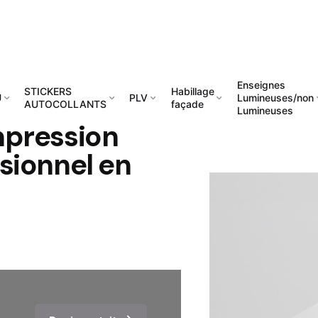
Enseignes
STICKERS
Habillage
U
PLV
Lumineuses/non
AUTOCOLLANTS
façade
Lumineuses
mpression
sionnel en