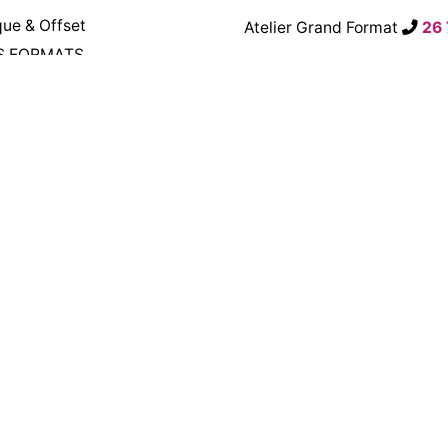
ue & Offset
Atelier Grand Format
26
S FORMATS
contact@atba3li.com
RS AUTOCOLLANTS
s
© 20