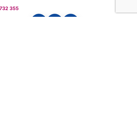
 732 355
26 atba3li.com , référencé par
webmarketing-mira