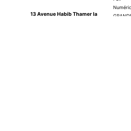
Numériq
13 Avenue Habib Thamer la
GRAND
Manouba, La Manouba,
TISSU
Tunisia
UV
STICKE
A Propo
Blog
Contactez-nous
|
Devis gratuit