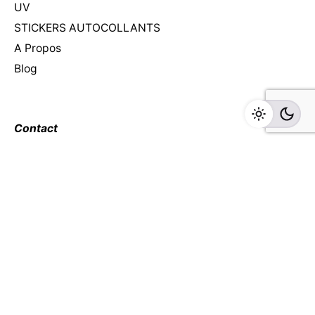
UV
STICKERS AUTOCOLLANTS
A Propos
Blog
Contact
Direction
20 290 815
Atelier Photocopie
22 206 263
Atelier Grand Format
26 732 355
contact@atba3li.com