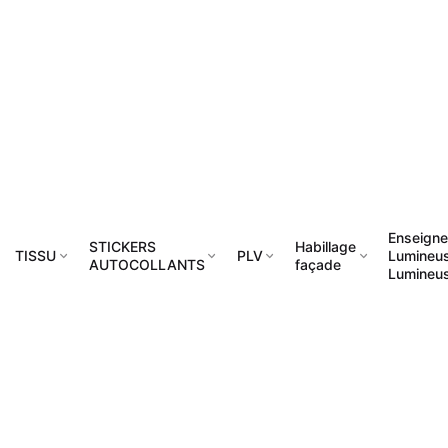
Enseign
STICKERS
Habillage
TISSU
PLV
Lumineu
AUTOCOLLANTS
façade
Lumineu