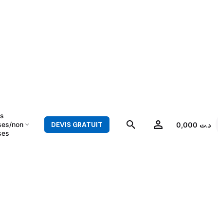
es
ses/non
DEVIS GRATUIT
0,000
د.ت
ses