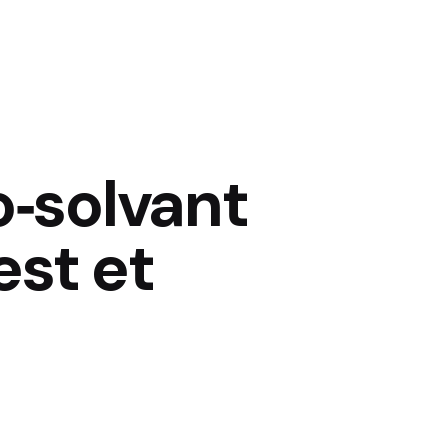
o‑solvant
est et