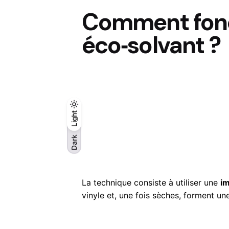
Comment fonct
éco‑solvant ?
Light
Light
Dark
Dark
La technique consiste à utiliser une
im
vinyle et, une fois sèches, forment un