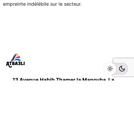
empreinte indélébile sur le secteur.
13 Avenue Habib Thamer la Manouba, La
Manouba, Tunisia
Nos services
PLV